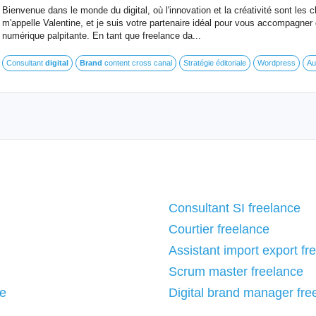
Bienvenue dans le monde du digital, où l'innovation et la créativité sont les 
m'appelle Valentine, et je suis votre partenaire idéal pour vous accompagner
numérique palpitante. En tant que freelance da...
Consultant
digital
Brand
content cross canal
Stratégie éditoriale
Wordpress
Au
Consultant SI freelance
Courtier freelance
Assistant import export fr
Scrum master freelance
ce
Digital brand manager fre