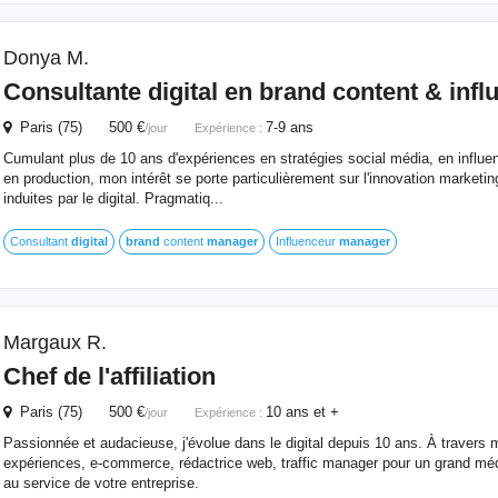
Donya M.
Consultante
digital
en
brand
content & infl
Paris (75) 500 €
7-9 ans
/jour
Expérience :
Cumulant plus de 10 ans d'expériences en stratégies social média, en influ
en production, mon intérêt se porte particulièrement sur l'innovation marketin
induites par le digital. Pragmatiq...
Consultant
digital
brand
content
manager
Influenceur
manager
Margaux R.
Chef de l'affiliation
Paris (75) 500 €
10 ans et +
/jour
Expérience :
Passionnée et audacieuse, j'évolue dans le digital depuis 10 ans. À travers 
expériences, e-commerce, rédactrice web, traffic manager pour un grand méd
au service de votre entreprise.