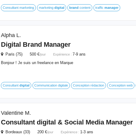
Consultant marketing
marketing
digital
brand
content
traffic
manager
Alpha L.
Digital
Brand
Manager
Paris (75) 500 €
7-9 ans
/jour
Expérience :
Bonjour ! Je suis un freelance en Marque
Consultant
digital
Communication digitale
Conception rédaction
Conception web
Valentine M.
Consultant
digital
& Social Media
Manager
Bordeaux (33) 200 €
1-3 ans
/jour
Expérience :