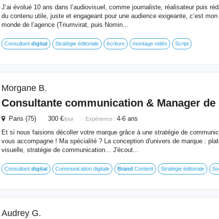
J’ai évolué 10 ans dans l’audiovisuel, comme journaliste, réalisateur puis réd
du contenu utile, juste et engageant pour une audience exigeante, c’est mon A
monde de l’agence (Triumvirat, puis Nomin...
Consultant
digital
Stratégie éditoriale
écriture
montage vidéo
Script
Morgane B.
Consultante communication &
Manager
de 
Paris (75) 300 €
4-6 ans
/jour
Expérience :
Et si nous faisions décoller votre marque grâce à une stratégie de communica
vous accompagne ! Ma spécialité ? La conception d'univers de marque : plat
visuelle, stratégie de communication... J'écout...
Consultant
digital
Communication digitale
Brand
Content
Stratégie éditoriale
So
Audrey G.