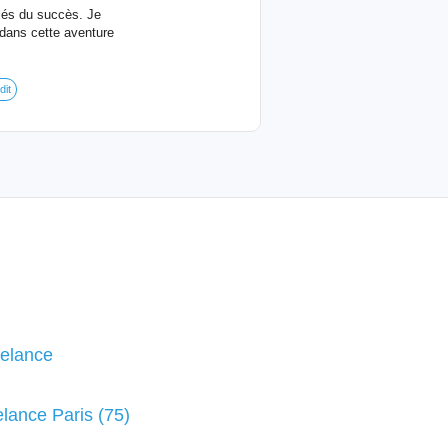
clés du succès. Je
 dans cette aventure
dit
eelance
elance Paris (75)