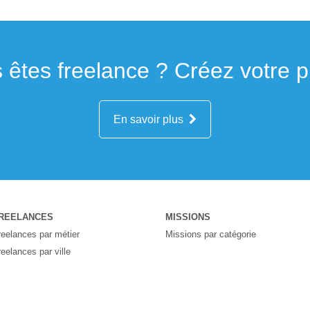
 êtes freelance ? Créez votre pro
En savoir plus
REELANCES
MISSIONS
reelances par métier
Missions par catégorie
reelances par ville