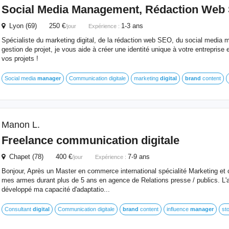
Social Media Management, Rédaction We
Lyon (69) 250 €
1-3 ans
/jour
Expérience :
Spécialiste du marketing digital, de la rédaction web SEO, du social media 
gestion de projet, je vous aide à créer une identité unique à votre entrepri
vos projets !
Social media
manager
Communication digitale
marketing
digital
brand
content
Manon L.
Freelance communication digitale
Chapet (78) 400 €
7-9 ans
/jour
Expérience :
Bonjour, Après un Master en commerce international spécialité Marketing et c
mes armes durant plus de 5 ans en agence de Relations presse / publics. L'a
développé ma capacité d'adaptatio...
Consultant
digital
Communication digitale
brand
content
influence
manager
sto