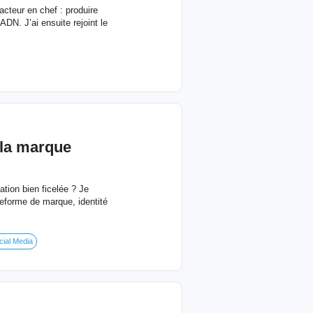
acteur en chef : produire
DN. J’ai ensuite rejoint le
la marque
tion bien ficelée ? Je
eforme de marque, identité
cial Media