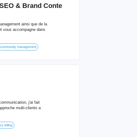
b SEO &
Brand
Conte
management ainsi que de la
se et vous accompagne dans
community management
ommunication, j'ai fait
pproche multi-clients a
ry telling