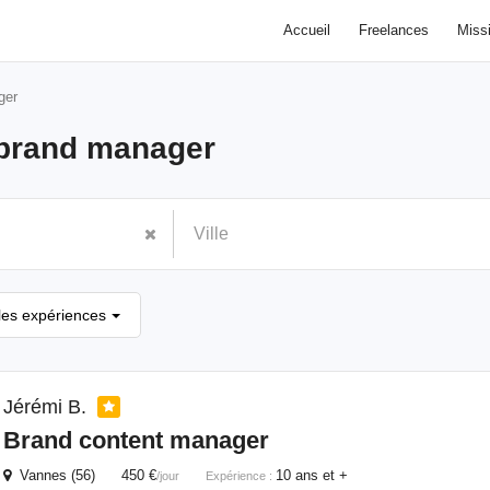
Accueil
Freelances
Miss
ger
l brand manager
les expériences
Jérémi B.
Brand
content
manager
Vannes (56) 450 €
10 ans et +
/jour
Expérience :