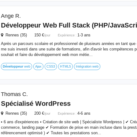
Ange R.
Développeur
Web Full Stack (PHP/JavaScri
Rennes (35) 150 €
1-3 ans
/jour
Expérience :
Après un parcours scolaire et professionnel de plusieurs années en tant que
me suis investi dans une suite de formations, afin d'avoir les compétences p
souhait et faire du développement web mon métie...
Développeur
web
Ajax
CSS3
HTML5
Intégration web
Thomas C.
Spécialisé WordPress
Rennes (35) 200 €
4-6 ans
/jour
Expérience :
• 6 ans d'expériences • Création de site web | Spécialiste Wordpress | ✔ Créa
commerce, landing page ✔ Formation de prise en main incluse dans la pres
référencement optimisé ) ✔ Toutes les prestations son...