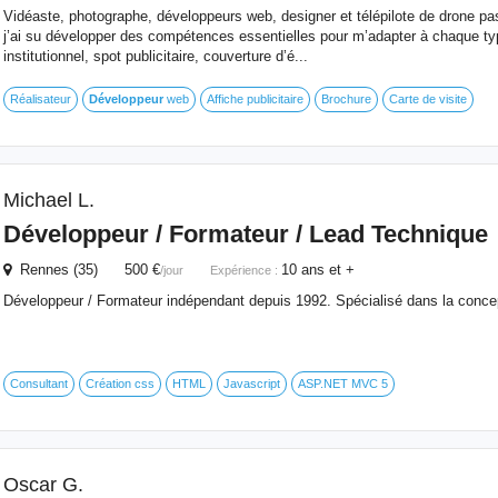
Vidéaste, photographe, développeurs web, designer et télépilote de drone pa
j’ai su développer des compétences essentielles pour m’adapter à chaque type
institutionnel, spot publicitaire, couverture d’é...
Réalisateur
Développeur
web
Affiche publicitaire
Brochure
Carte de visite
Michael L.
Développeur
/ Formateur / Lead Technique
Rennes (35) 500 €
10 ans et +
/jour
Expérience :
Développeur / Formateur indépendant depuis 1992. Spécialisé dans la concept
Consultant
Création css
HTML
Javascript
ASP.NET MVC 5
Oscar G.