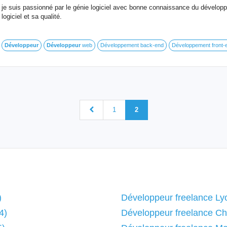
je suis passionné par le génie logiciel avec bonne connaissance du développ
logiciel et sa qualité.
Développeur
Développeur
web
Développement back-end
Développement front-
1
2
)
Développeur freelance Ly
4)
Développeur freelance C