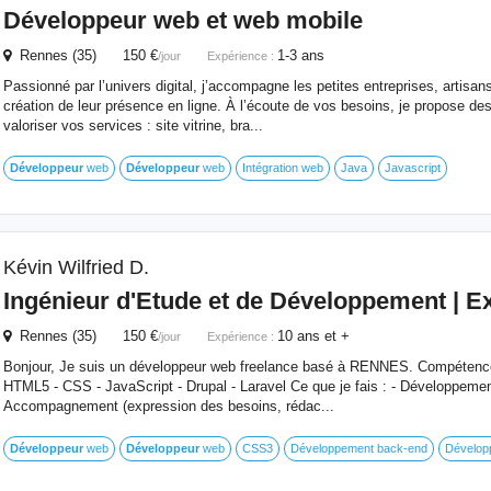
Développeur
web et web mobile
Rennes (35) 150 €
1-3 ans
/jour
Expérience :
Passionné par l’univers digital, j’accompagne les petites entreprises, artisa
création de leur présence en ligne. À l’écoute de vos besoins, je propose de
valoriser vos services : site vitrine, bra...
Développeur
web
Développeur
web
Intégration web
Java
Javascript
Kévin Wilfried D.
Ingénieur d'Etude et de Développement | E
Rennes (35) 150 €
10 ans et +
/jour
Expérience :
Bonjour, Je suis un développeur web freelance basé à RENNES. Compéten
HTML5 - CSS - JavaScript - Drupal - Laravel Ce que je fais : - Développeme
Accompagnement (expression des besoins, rédac...
Développeur
web
Développeur
web
CSS3
Développement back-end
Dévelop