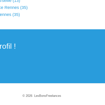
seille (13)
ce Rennes (35)
Rennes (35)
fil !
© 2026 LesBonsFreelances