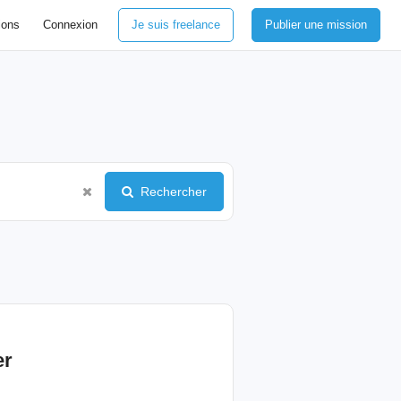
ions
Connexion
Je suis freelance
Publier une mission
Rechercher
er