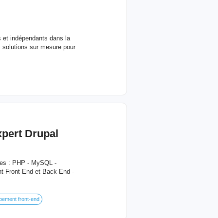
ns et indépendants dans la
s solutions sur mesure pour
xpert Drupal
ces : PHP - MySQL -
nt Front-End et Back-End -
pement front-end