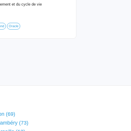
ement et du cycle de vie
end
Oracle
on (69)
hambéry (73)