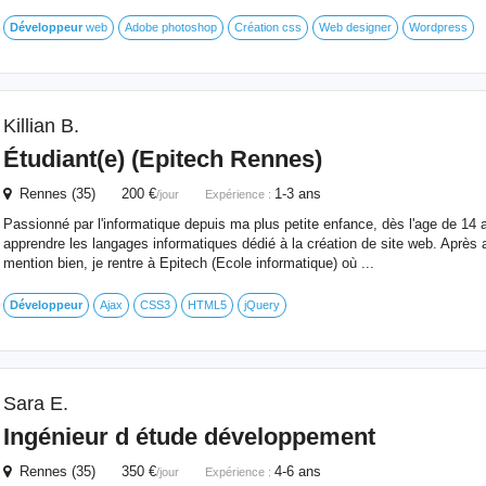
Développeur
web
Adobe photoshop
Création css
Web designer
Wordpress
Killian B.
Étudiant(e) (Epitech Rennes)
Rennes (35) 200 €
1-3 ans
/jour
Expérience :
Passionné par l'informatique depuis ma plus petite enfance, dès l'age de 1
apprendre les langages informatiques dédié à la création de site web. Après
mention bien, je rentre à Epitech (Ecole informatique) où ...
Développeur
Ajax
CSS3
HTML5
jQuery
Sara E.
Ingénieur d étude développement
Rennes (35) 350 €
4-6 ans
/jour
Expérience :