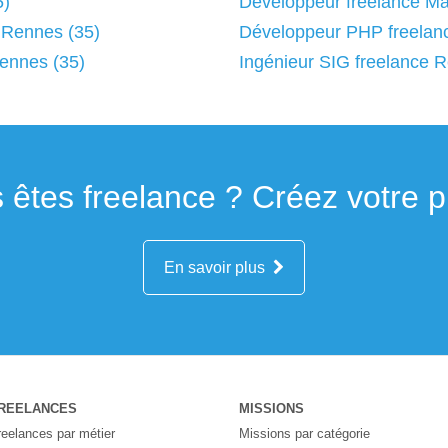
5)
Développeur freelance Mar
 Rennes (35)
Développeur PHP freelan
Rennes (35)
Ingénieur SIG freelance 
 êtes freelance ? Créez votre pro
En savoir plus
REELANCES
MISSIONS
reelances par métier
Missions par catégorie