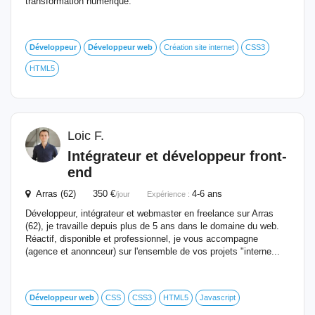
transformation numérique.
Développeur
Développeur
web
Création site internet
CSS3
HTML5
Loic F.
Intégrateur et
développeur
front-
end
Arras (62) 350 €
4-6 ans
/jour
Expérience :
Développeur, intégrateur et webmaster en freelance sur Arras
(62), je travaille depuis plus de 5 ans dans le domaine du web.
Réactif, disponible et professionnel, je vous accompagne
(agence et anonnceur) sur l'ensemble de vos projets "interne...
Développeur
web
CSS
CSS3
HTML5
Javascript