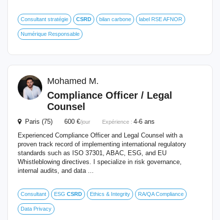
Consultant stratégie
CSRD
bilan carbone
label RSE AFNOR
Numérique Responsable
Mohamed M.
Compliance Officer / Legal
Counsel
Paris (75) 600 €
4-6 ans
/jour
Expérience :
Experienced Compliance Officer and Legal Counsel with a
proven track record of implementing international regulatory
standards such as ISO 37301, ABAC, ESG, and EU
Whistleblowing directives. I specialize in risk governance,
internal audits, and data ...
Consultant
ESG
CSRD
Ethics & Integrity
RA/QA Compliance
Data Privacy