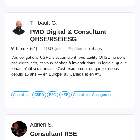
Thibault G.
PMO Digital & Consultant
QHSE/RSE/ESG
Biarritz (64) 800 €
7-9 ans
/jour
Expérience :
Vos obligations CSRD s'accumulent, vos audits QHSE ne sont
pas digitalisés, et vous hésitez à investir dans un logiciel que le
terrain n'utilisera jamais. C'est exactement ce que je résous
depuis 15 ans — en Europe, au Canada et en Af...
Consultant
CSRD
ESG
HSE
Conduite du Changement
Adrien S.
Consultant RSE