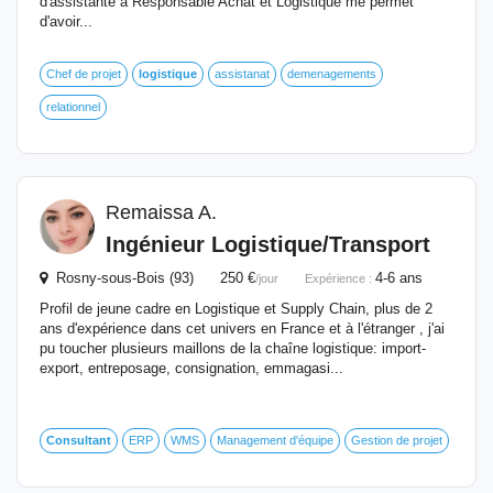
d'assistante à Responsable Achat et Logistique me permet
d'avoir...
Chef de projet
logistique
assistanat
demenagements
relationnel
Remaissa A.
Ingénieur
Logistique
/Transport
Rosny-sous-Bois (93) 250 €
4-6 ans
/jour
Expérience :
Profil de jeune cadre en Logistique et Supply Chain, plus de 2
ans d'expérience dans cet univers en France et à l'étranger , j'ai
pu toucher plusieurs maillons de la chaîne logistique: import-
export, entreposage, consignation, emmagasi...
Consultant
ERP
WMS
Management d'équipe
Gestion de projet