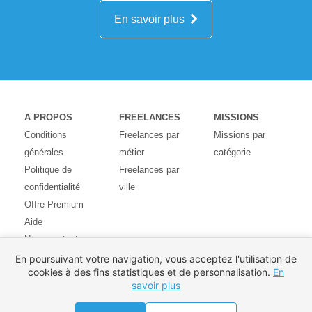
En savoir plus
A PROPOS
FREELANCES
MISSIONS
Conditions
Freelances par
Missions par
générales
métier
catégorie
Politique de
Freelances par
confidentialité
ville
Offre Premium
Aide
Nous contacter
Avis des
En poursuivant votre navigation, vous acceptez l'utilisation de
cookies à des fins statistiques et de personnalisation.
En
utilisateurs
savoir plus
Partenaires
Pays