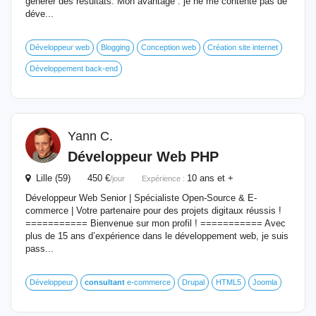
générer des résultats. Mon avantage : je ne me contente pas de
déve...
Développeur web
Blogging
Conception web
Création site internet
Développement back-end
Yann C.
Développeur Web PHP
Lille (59) 450 €
10 ans et +
/jour
Expérience :
Développeur Web Senior | Spécialiste Open-Source & E-
commerce | Votre partenaire pour des projets digitaux réussis !
=========== Bienvenue sur mon profil ! =========== Avec
plus de 15 ans d’expérience dans le développement web, je suis
pass...
Développeur
consultant
e-commerce
Drupal
HTML5
Joomla