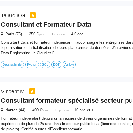
Talardia G.
Consultant
et Formateur Data
Paris (75) 350 €
4-6 ans
/jour
Expérience :
Consultant Data et formateur indépendant, j'accompagne les entreprises dans
l'optimisation et la fiabilisation de leurs plateformes de données. J'interviens
Data Engineering, le Cloud et l'...
Data scientist
Python
SQL
DBT
Airflow
Vincent M.
Consultant
formateur spécialisé secteur pub
Nantes (44) 400 €
10 ans et +
/jour
Expérience :
Formateur indépendant depuis un an auprès de divers organismes de formati
expérience de plus de 25 ans dans le secteur public local (finances locales,
de projets). Certifié auprès d'Excellens formatio...