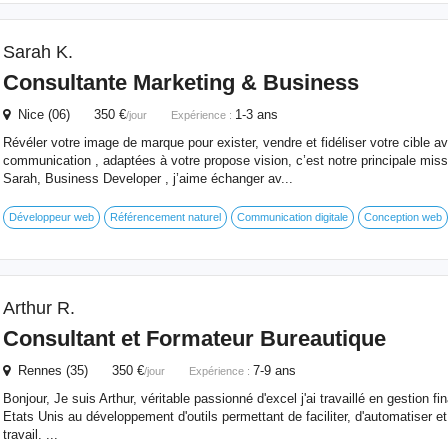
Sarah K.
Consultante Marketing & Business
Nice (06) 350 €
1-3 ans
/jour
Expérience :
Révéler votre image de marque pour exister, vendre et fidéliser votre cible a
communication , adaptées à votre propose vision, c’est notre principale miss
Sarah, Business Developer , j’aime échanger av...
Développeur web
Référencement naturel
Communication digitale
Conception web
Arthur R.
Consultant
et Formateur Bureautique
Rennes (35) 350 €
7-9 ans
/jour
Expérience :
Bonjour, Je suis Arthur, véritable passionné d'excel j'ai travaillé en gestion f
Etats Unis au développement d'outils permettant de faciliter, d'automatiser et 
travail. ...