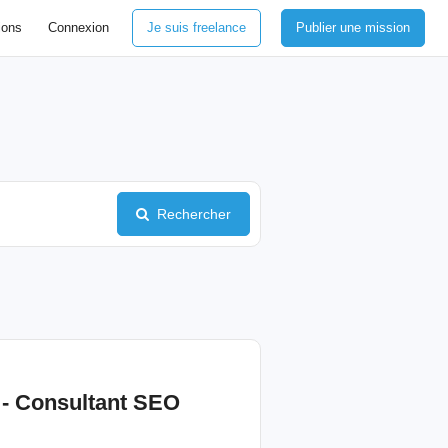
ions
Connexion
Je suis freelance
Publier une mission
Rechercher
 -
Consultant
SEO