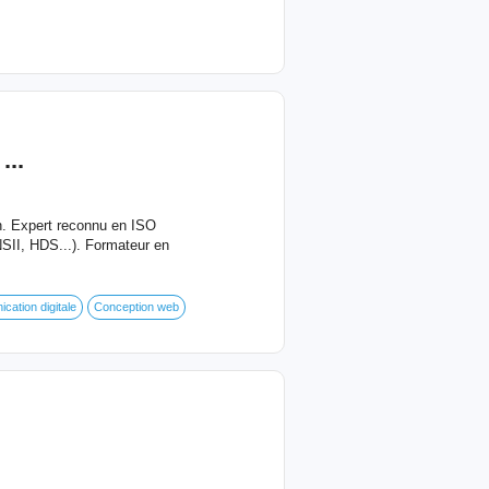
...
on. Expert reconnu en ISO
II, HDS...). Formateur en
ation digitale
Conception web