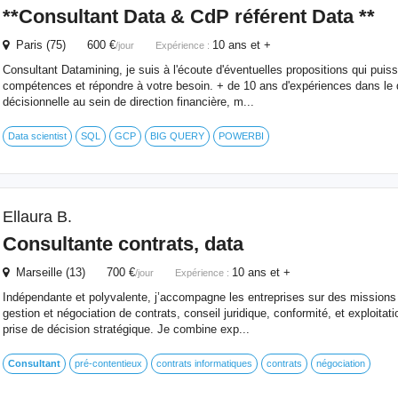
**
Consultant
Data & CdP référent Data **
Paris (75) 600 €
10 ans et +
/jour
Expérience :
Consultant Datamining, je suis à l'écoute d'éventuelles propositions qui pui
compétences et répondre à votre besoin. + de 10 ans d'expériences dans le 
décisionnelle au sein de direction financière, m...
Data scientist
SQL
GCP
BIG QUERY
POWERBI
Ellaura B.
Consultante contrats, data
Marseille (13) 700 €
10 ans et +
/jour
Expérience :
Indépendante et polyvalente, j’accompagne les entreprises sur des missions à
gestion et négociation de contrats, conseil juridique, conformité, et exploitat
prise de décision stratégique. Je combine exp...
Consultant
pré-contentieux
contrats informatiques
contrats
négociation