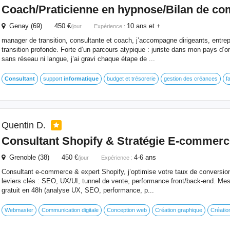
Coach/Praticienne
en
hypnose/Bilan de co
Genay (69) 450 €
10 ans et +
/jour
Expérience :
manager de transition, consultante et coach, j’accompagne dirigeants, entrepr
transition profonde. Forte d’un parcours atypique : juriste dans mon pays d’or
sans réseau ni langue, j’ai gravi chaque étape de ...
Consultant
support
informatique
budget et trésorerie
gestion des créances
f
Quentin D.
Consultant
Shopify & Stratégie E‑commerc
Grenoble (38) 450 €
4-6 ans
/jour
Expérience :
Consultant e-commerce & expert Shopify, j’optimise votre taux de conversi
leviers clés : SEO, UX/UI, tunnel de vente, performance front/back-end. Mes
gratuit en 48h (analyse UX, SEO, performance, p...
Webmaster
Communication digitale
Conception web
Création graphique
Création