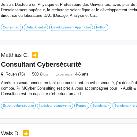
Je suis Docteure en Physique et Professeure des Universités, avec plus de
l’enseignement supérieur, la recherche scientifique et le développement techn
directrice du laboratoire DAC (Dosage, Analyse et Ca...
Consultant
Data Scientist
Développement App mobile
Python
Matthias C.
Consultant
Cybersécurité
Rouen (76) 500 €
4-6 ans
/jour
Expérience :
Après plusieurs années en tant que consultant en cybersécurité, j'ai décidé
compte. 🚀 MCyber Consulting est prêt à vous accompagner pour : - Audit &
Consulting est en capacité d'effectuer un aud...
Expert cybersécurité
Ingénieur avant-vente
Pentest
Benchmark
Benchmark et 
Wais D.