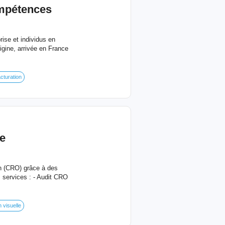
mpétences
ise et individus en
igine, arrivée en France
acturation
e
on (CRO) grâce à des
 services : - Audit CRO
 visuelle