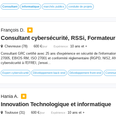
Consultant
informatique
marchés publics
conduite de projets
François D.
Consultant
cybersécurité, RSSi, Formateur 
Chevreuse (78) 600 €
10 ans et +
/jour
Expérience :
Consultant GRC certifié avec 25 ans d'expérience en sécurité de l'informati
27005, EBIOS RM, ISO 27001 et conformité réglementaire (RGPD, NIS2, ANS
cybersécurité à l'EFREI, j'ensei...
Expert cybersécurité
Développement back-end
Développement front-end
Communic
Hania A.
Innovation Technologique et
informatique
Toulouse (31) 600 €
10 ans et +
/jour
Expérience :