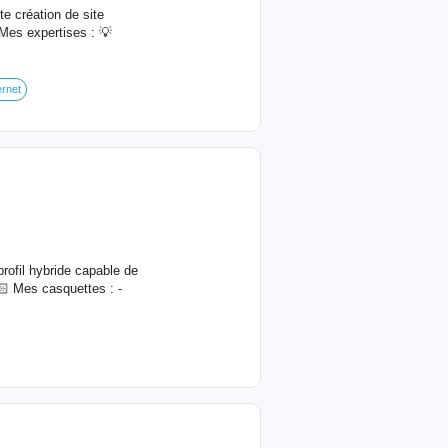
e création de site
Mes expertises : 💡
ernet
ofil hybride capable de
🏻 Mes casquettes : -