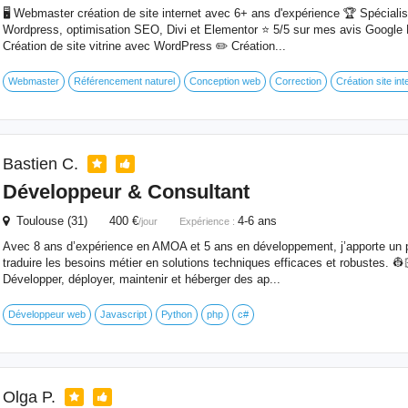
🖥 Webmaster création de site internet avec 6+ ans d'expérience 🏆 Spécialist
Wordpress, optimisation SEO, Divi et Elementor ⭐️ 5/5 sur mes avis Google 
Création de site vitrine avec WordPress ✏️ Création...
Webmaster
Référencement naturel
Conception web
Correction
Création site int
Bastien C.
Développeur &
Consultant
Toulouse (31) 400 €
4-6 ans
/jour
Expérience :
Avec 8 ans d’expérience en AMOA et 5 ans en développement, j’apporte un pr
traduire les besoins métier en solutions techniques efficaces et robustes. 👷
Développer, déployer, maintenir et héberger des ap...
Développeur web
Javascript
Python
php
c#
Olga P.