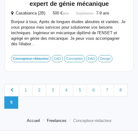
expert de génie mécanique
Casabianca (2B) 500 €
7-9 ans
/jour
Expérience :
Bonjour à tous, Après de longues études abouties et variées. Je
vous propose mes services pour solutionner vos besoins
techniques. Ingénieur en mécanique diplômé de l'ENSET et
agrégé en génie des mécanique. Je peux vous accompagner
dès l'élabor...
Concepteur-rédacteur
CAO
Conception
DAO
Design
1
2
3
4
5
6
7
8
9
Accueil
Freelances
Concepteur-rédacteur