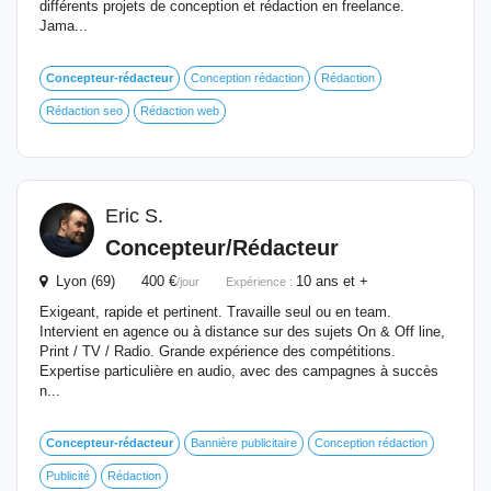
différents projets de conception et rédaction en freelance.
Jama...
Concepteur-rédacteur
Conception rédaction
Rédaction
Rédaction seo
Rédaction web
Eric S.
Concepteur/Rédacteur
Lyon (69) 400 €
10 ans et +
/jour
Expérience :
Exigeant, rapide et pertinent. Travaille seul ou en team.
Intervient en agence ou à distance sur des sujets On & Off line,
Print / TV / Radio. Grande expérience des compétitions.
Expertise particulière en audio, avec des campagnes à succès
n...
Concepteur-rédacteur
Bannière publicitaire
Conception rédaction
Publicité
Rédaction