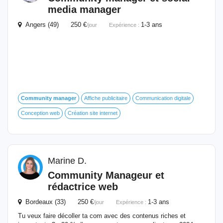
media
manager
Angers (49) 250 €
1-3 ans
/jour
Expérience :
Community
manager
Affiche publicitaire
Communication digitale
Conception web
Création site internet
Marine D.
Community
Manageur et
rédactrice web
Bordeaux (33) 250 €
1-3 ans
/jour
Expérience :
Tu veux faire décoller ta com avec des contenus riches et