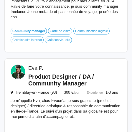
impactants ? +30 % d’engagement pour mes clients en 2024.
Ravie de faire votre connaissance, je suis community manager
freelance Jeune motarde et passionnée de voyage, je crée des
con...
Community
manager
Carte de visite
Communication digitale
Création site internet
Création visuelle
Eva P.
Product Designer / DA /
Community
Manager
Tremblay-en-France (93) 300 €
1-3 ans
/jour
Expérience :
Je m'appelle Eva, alias Evacréa, je suis graphiste (product
designer) / directrice artistique & responsable de communication
en Île-de-France. Le suivi d'un projet dans sa globalité est pour
moi primordial afin d'accompagner et...