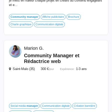
je mets en valeur chaque projet en créant du contenu engageant
et e...
Community
manager
Affiche publicitaire
Brochure
Charte graphique
Communication digitale
Marion G.
Community
Manager
et
Rédactrice web
Saint-Malo (35) 300 €
1-3 ans
/jour
Expérience :
Social media
manager
Communication digitale
Création bannière