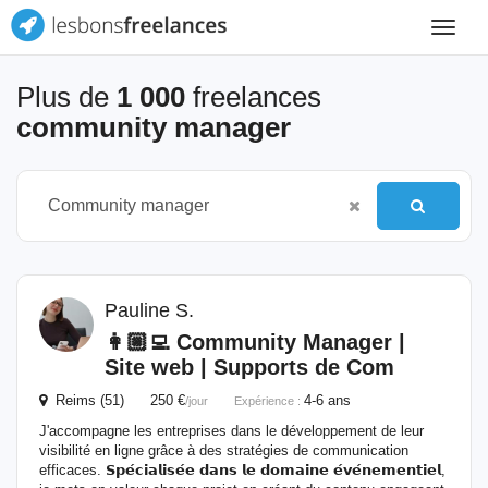
Toggle
navigat
Plus de
1 000
freelances
community manager
Pauline S.
👩🏼‍💻
Community
Manager
|
Site web | Supports de Com
Reims (51) 250 €
4-6 ans
/jour
Expérience :
J'accompagne les entreprises dans le développement de leur
visibilité en ligne grâce à des stratégies de communication
efficaces. 𝗦𝗽𝗲́𝗰𝗶𝗮𝗹𝗶𝘀𝗲́𝗲 𝗱𝗮𝗻𝘀 𝗹𝗲 𝗱𝗼𝗺𝗮𝗶𝗻𝗲 𝗲́𝘃𝗲́𝗻𝗲𝗺𝗲𝗻𝘁𝗶𝗲𝗹,