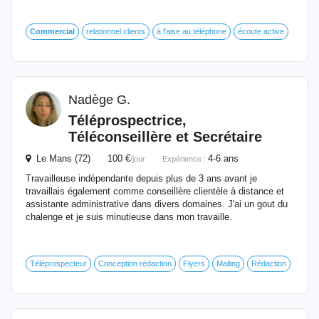
Commercial
relationnel clients
à l'aise au téléphone
écoute active
Nadège G.
Téléprospectrice,
Téléconseillère et Secrétaire
Le Mans (72) 100 €
4-6 ans
/jour
Expérience :
Travailleuse indépendante depuis plus de 3 ans avant je
travaillais également comme conseillère clientèle à distance et
assistante administrative dans divers domaines. J'ai un gout du
chalenge et je suis minutieuse dans mon travaille.
Téléprospecteur
Conception rédaction
Flyers
Mailing
Rédaction