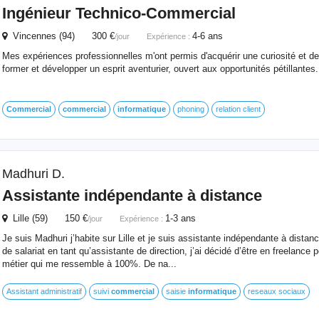
Ingénieur Technico-
Commercial
Vincennes (94) 300 €
4-6 ans
/jour
Expérience :
Mes expériences professionnelles m'ont permis d'acquérir une curiosité et
former et développer un esprit aventurier, ouvert aux opportunités pétillantes.
Commercial
commercial
informatique
phoning
relation client
Madhuri D.
Assistante indépendante à distance
Lille (59) 150 €
1-3 ans
/jour
Expérience :
Je suis Madhuri j’habite sur Lille et je suis assistante indépendante à dista
de salariat en tant qu’assistante de direction, j’ai décidé d’être en freelance p
métier qui me ressemble à 100%. De na...
Assistant administratif
suivi
commercial
saisie
informatique
reseaux sociaux