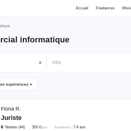
Accueil
Freelances
Miss
atique
cial informatique
les expériences
Fiona R.
Juriste
Nantes (44) 350 €
7-9 ans
/jour
Expérience :