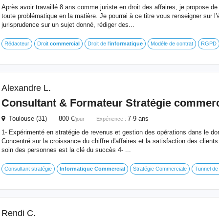
Après avoir travaillé 8 ans comme juriste en droit des affaires, je propose 
toute problématique en la matière. Je pourrai à ce titre vous renseigner sur l’é
jurisprudence sur un sujet donné, rédiger des...
Rédacteur
Droit
commercial
Droit de l'
informatique
Modèle de contrat
RGPD
Alexandre L.
Consultant & Formateur Stratégie commerc
Toulouse (31) 800 €
7-9 ans
/jour
Expérience :
1- Expérimenté en stratégie de revenus et gestion des opérations dans le d
Concentré sur la croissance du chiffre d'affaires et la satisfaction des clien
soin des personnes est la clé du succès 4- ...
Consultant stratégie
Informatique
Commercial
Stratégie Commerciale
Tunnel de
Rendi C.