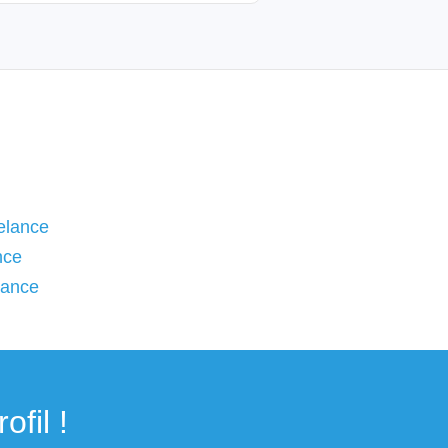
elance
nce
lance
fil !