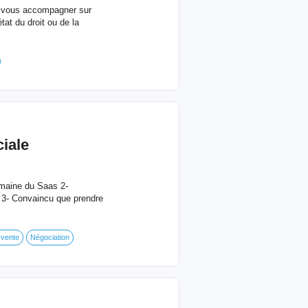
de vous accompagner sur
tat du droit ou de la
iale
omaine du Saas 2-
ts 3- Convaincu que prendre
 vente
Négociation