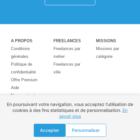
A PROPOS
FREELANCES
MISSIONS
Conditions
Freelances par
Missions par
générales
métier
catégorie
Politique de
Freelances par
confidentialité
ville
Offre Premium
Aide
Nous contacter
Avis des
En poursuivant votre navigation, vous acceptez l'utilisation de
cookies à des fins statistiques et de personnalisation.
En
utilisateurs
savoir plus
Partenaires
Pays
Accepter
Personnaliser