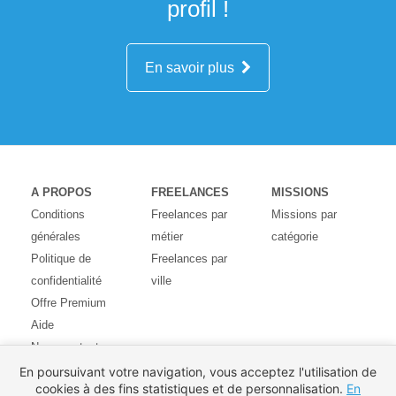
profil !
En savoir plus
A PROPOS
FREELANCES
MISSIONS
Conditions
Freelances par
Missions par
générales
métier
catégorie
Politique de
Freelances par
confidentialité
ville
Offre Premium
Aide
Nous contacter
Avis des
En poursuivant votre navigation, vous acceptez l'utilisation de
cookies à des fins statistiques et de personnalisation.
En
utilisateurs