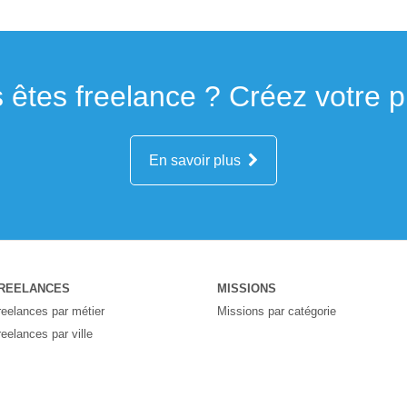
 êtes freelance ? Créez votre pro
En savoir plus
REELANCES
MISSIONS
reelances par métier
Missions par catégorie
reelances par ville