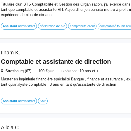
Titulaire d'un BTS Comptabilité et Gestion des Organisation, j'ai exercé dans
tant que comptable et assistante RH. Aujourd'hui je souhaite mettre à prof
expérience de plus de dix ann...
Assistant
administratif
déclaration
de
tva
comptabilité client
comptabilité founisseu
Ilham K.
Comptable et assistante
de
direction
Strasbourg (67) 100 €
10 ans et +
/jour
Expérience :
Master en ingénierie financière spécialité Banque , finance et assurance , 
tant qu'analyste comptable . 3 ans en tant qu'assistante de direction
Assistant
administratif
SAP
Alicia C.