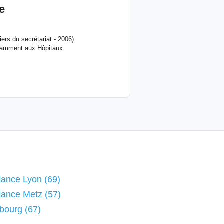
e
rs du secrétariat - 2006)
 notamment aux Hôpitaux
elance Lyon (69)
elance Metz (57)
sbourg (67)