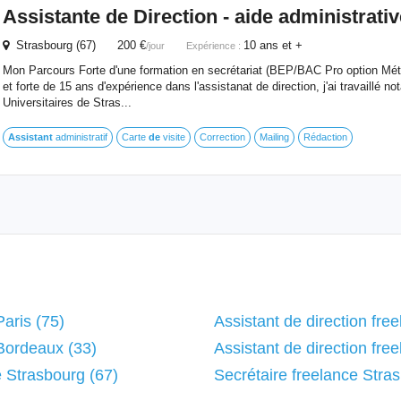
Assistante
de
Direction
- aide administrativ
Strasbourg (67) 200 €
10 ans et +
/jour
Expérience :
Mon Parcours Forte d'une formation en secrétariat (BEP/BAC Pro option Métie
et forte de 15 ans d'expérience dans l'assistanat de direction, j'ai travaillé
Universitaires de Stras...
Assistant
administratif
Carte
de
visite
Correction
Mailing
Rédaction
Paris (75)
Assistant de direction fre
 Bordeaux (33)
Assistant de direction fre
e Strasbourg (67)
Secrétaire freelance Stra