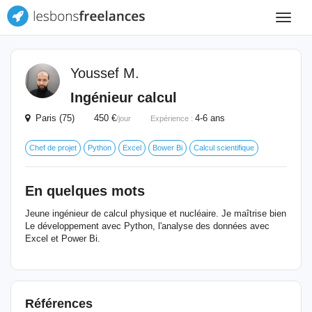
Toggle
navigat
Youssef M.
Ingénieur calcul
Paris (75) 450 €
4-6 ans
/jour
Expérience :
Chef de projet
Python
Excel
Bower Bi
Calcul scientifique
En quelques mots
Jeune ingénieur de calcul physique et nucléaire. Je maîtrise bien
Le développement avec Python, l'analyse des données avec
Excel et Power Bi.
Références