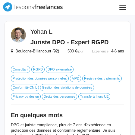
Toggle
navigat
Yohan L.
Juriste DPO - Expert RGPD
Boulogne-Billancourt (92) 500 €
4-6 ans
/jour
Expérience :
Consultant
RGPD
DPO externalisé
Protection des données personnelles
AIPD
Registre des traitements
Conformité CNIL
Gestion des violations de données
Privacy by design
Droits des personnes
Transferts hors UE
En quelques mots
DPO et juriste compliance, plus de 7 ans d'expérience en
protection des données et conformité réglementaire. Je suis