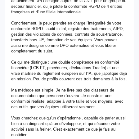
actuellement DPO désigné auprès de la CNIL pour un groupe du
secteur financier, où je pilote la conformité RGPD de 4 entités
françaises et d'une filiale internationale.
Concrètement, je peux prendre en charge l'intégralité de votre
conformité RGPD : audit initial, registre des traitements, AIPD,
gestion des violations de données, contrats de sous-traitance,
transferts hors UE, formation de vos équipes. Vous pouvez
aussi me désigner comme DPO externalisé et vous libérer
complètement du sujet.
Ce qui me distingue : une double compétence en conformité
financière (LCB-FT, procédures, déclarations Tracfin) et une
vraie maîtrise du règlement européen sur l'IA, que j'applique déjà
en mission. Peu de profils couvrent ces trois domaines à la fois.
Ma méthode est simple. Je ne livre pas des classeurs de
documentation que personne n'ouvrira. Je construis une
conformité réaliste, adaptée à votre taille et vos moyens, avec
des outils que vos équipes utiliseront vraiment.
Vous cherchez quelqu'un d'opérationnel, capable de parler aussi
bien à un dirigeant qu'à un développeur, et qui sécurise votre
activité sans la freiner. C'est exactement ce que je fais au
quotidien.