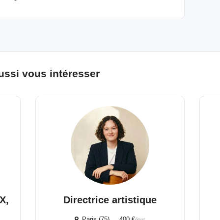
ussi vous intéresser
X,
Directrice artistique
Paris (75) 400 €
/jour