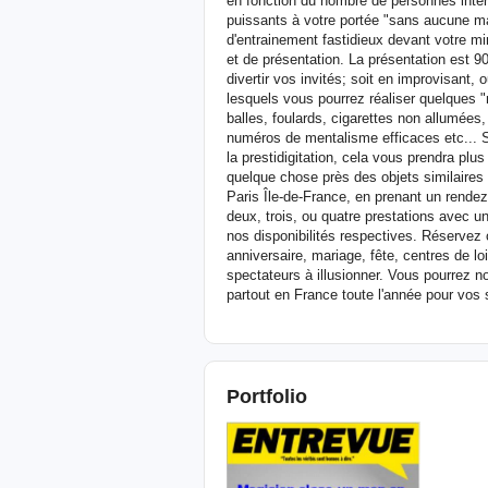
en fonction du nombre de personnes inté
puissants à votre portée "sans aucune ma
d'entrainement fastidieux devant votre m
et de présentation. La présentation est 9
divertir vos invités; soit en improvisant, 
lesquels vous pourrez réaliser quelques "m
balles, foulards, cigarettes non allumées
numéros de mentalisme efficaces etc... S
la prestidigitation, cela vous prendra p
quelque chose près des objets similaires
Paris Île-de-France, en prenant un rendez
deux, trois, ou quatre prestations avec un
nos disponibilités respectives. Réservez
anniversaire, mariage, fête, centres de l
spectateurs à illusionner. Vous pourrez 
partout en France toute l'année pour vos
Portfolio