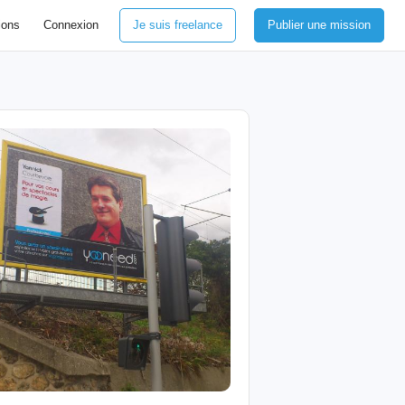
ions
Connexion
Je suis freelance
Publier une mission