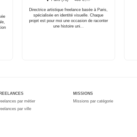
Directrice artistique freelance basée à Paris,
spécialisée en identité visuelle. Chaque
isée
projet est pour moi une occasion de raconter
le,
une histoire uni...
tion
REELANCES
MISSIONS
reelances par métier
Missions par catégorie
reelances par ville