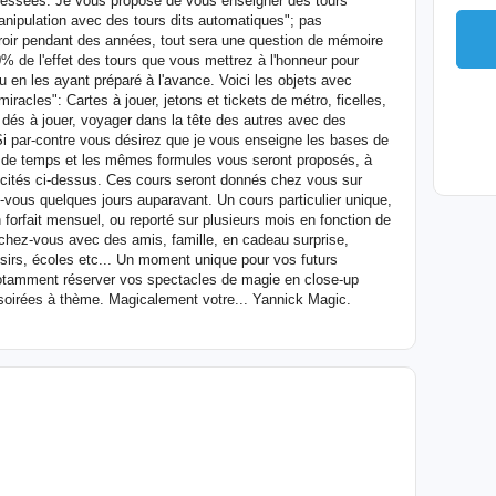
ressées. Je vous propose de vous enseigner des tours
nipulation avec des tours dits automatiques"; pas
iroir pendant des années, tout sera une question de mémoire
0% de l'effet des tours que vous mettrez à l'honneur pour
ou en les ayant préparé à l'avance. Voici les objets avec
iracles": Cartes à jouer, jetons et tickets de métro, ficelles,
, dés à jouer, voyager dans la tête des autres avec des
i par-contre vous désirez que je vous enseigne les bases de
lus de temps et les mêmes formules vous seront proposés, à
 cités ci-dessus. Ces cours seront donnés chez vous sur
-vous quelques jours auparavant. Un cours particulier unique,
 forfait mensuel, ou reporté sur plusieurs mois en fonction de
 chez-vous avec des amis, famille, en cadeau surprise,
oisirs, écoles etc... Un moment unique pour vos futurs
notamment réserver vos spectacles de magie en close-up
 soirées à thème. Magicalement votre... Yannick Magic.