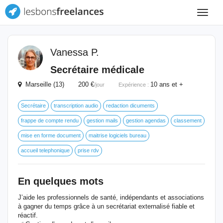
Toggle
navigat
Vanessa P.
Secrétaire médicale
Marseille (13) 200 €
10 ans et +
/jour
Expérience :
Secrétaire
transcription audio
redaction dicuments
frappe de compte rendu
gestion mails
gestion agendas
classement
mise en forme document
maitrise logiciels bureau
accueil telephonique
prise rdv
En quelques mots
J’aide les professionnels de santé, indépendants et associations
à gagner du temps grâce à un secrétariat externalisé fiable et
réactif.