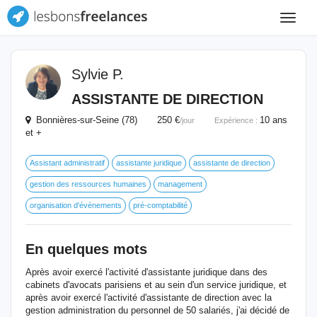
Toggle
navigat
Sylvie P.
ASSISTANTE DE DIRECTION
Bonnières-sur-Seine (78) 250 €
10 ans
/jour
Expérience :
et +
Assistant administratif
assistante juridique
assistante de direction
gestion des ressources humaines
management
organisation d'évènements
pré-comptabilité
En quelques mots
Après avoir exercé l'activité d'assistante juridique dans des
cabinets d'avocats parisiens et au sein d'un service juridique, et
après avoir exercé l'activité d'assistante de direction avec la
gestion administration du personnel de 50 salariés, j'ai décidé de