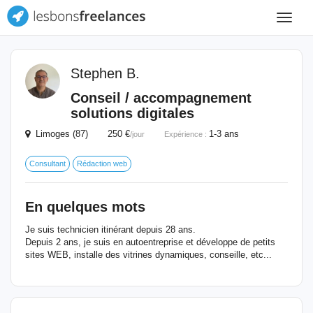
Toggle
navigat
Stephen B.
Conseil / accompagnement
solutions digitales
Limoges (87) 250 €
1-3 ans
/jour
Expérience :
Consultant
Rédaction web
En quelques mots
Je suis technicien itinérant depuis 28 ans.
Depuis 2 ans, je suis en autoentreprise et développe de petits
sites WEB, installe des vitrines dynamiques, conseille, etc...