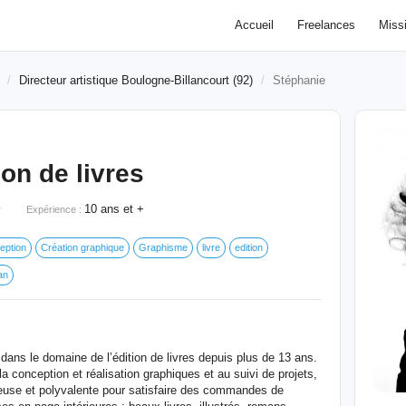
Accueil
Freelances
Miss
Directeur artistique Boulogne-Billancourt (92)
Stéphanie
on de livres
10 ans et +
r
Expérience :
eption
Création graphique
Graphisme
livre
edition
an
e dans le domaine de l’édition de livres depuis plus de 13 ans.
a conception et réalisation graphiques et au suivi de projets,
reuse et polyvalente pour satisfaire des commandes de