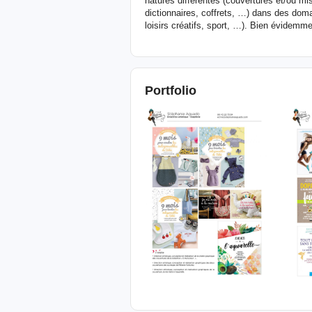
natures différentes (couvertures et/ou mis
dictionnaires, coffrets, …) dans des domai
loisirs créatifs, sport, …). Bien évidem
Portfolio