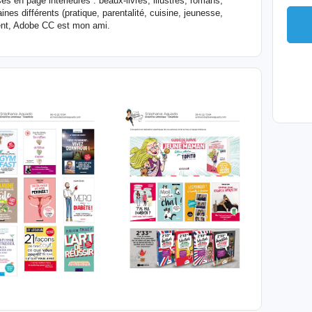
es en page intérieures : beaux-livres, illustrés, romans,
nes différents (pratique, parentalité, cuisine, jeunesse,
ment, Adobe CC est mon ami.