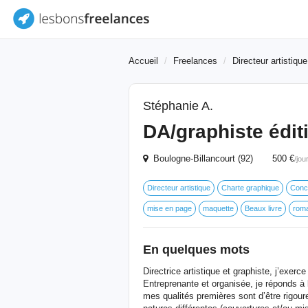
Accueil
Freelances
Directeur artistique
Stéphanie A.
DA/graphiste éditi
Boulogne-Billancourt (92) 500 €
/jou
Directeur artistique
Charte graphique
Conc
mise en page
maquette
Beaux livre
rom
En quelques mots
Directrice artistique et graphiste, j’exerc
Entreprenante et organisée, je réponds à l
mes qualités premières sont d’être rigou