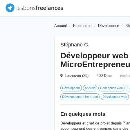
Accueil
Freelances
Développeur
St
Stéphane C.
Développeur web 
MicroEntrepreneu
Lesneven (29) 400 €
/jour
Expéri
Développeur
Android
Conception web
C
Développement front-end
Développeur web
En quelques mots
Développeur et chef de projet depuis 7 an
accompagnant des entreprises dans des pr