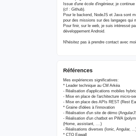
Issue d'une école d'ingénieur, je continu
(cf : Github).
Pour le backend, NodeJS et Java sont m
pour des missions sur des langages qui m
Pour finir, sur le web, je suis intéressé 
développement Android.
N'hésitez pas à prendre contact avec moi 
Références
Mes expériences significatives:
* Leader technique au CM Arkéa
- Réalisation d'applications mobiles hybr
- Mise en place de l'architecture micro-se
- Mise en place des APIs REST (Rest Ea
* Graine d'idées à l'innovation
- Réalisation d'un site de démo (Angular
- Réalisation d'un chatbot en PWA (polyme
(Home, assistant, ....)
- Réalisations diverses (Ionic, Angular, ...
* CTO Eqwall