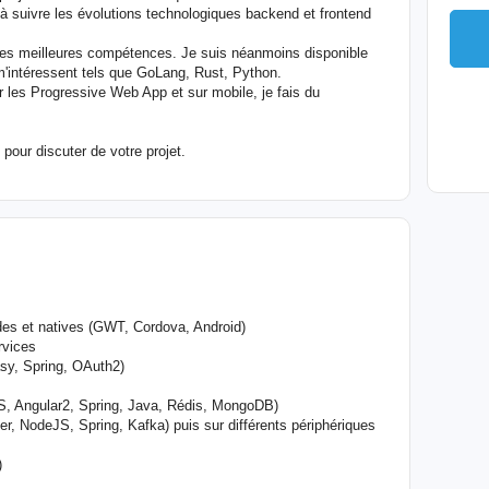
e à suivre les évolutions technologiques backend et frontend
es meilleures compétences. Je suis néanmoins disponible
'intéressent tels que GoLang, Rust, Python.
par les Progressive Web App et sur mobile, je fais du
pour discuter de votre projet.
ides et natives (GWT, Cordova, Android)
rvices
sy, Spring, OAuth2)
JS, Angular2, Spring, Java, Rédis, MongoDB)
r, NodeJS, Spring, Kafka) puis sur différents périphériques
)