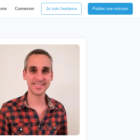
ions
Connexion
Je suis freelance
Publier une mission