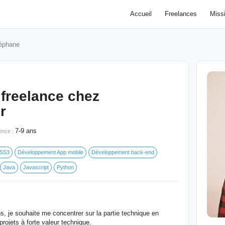
Accueil
Freelances
Miss
éphane
freelance chez
r
7-9 ans
ence :
SS3
Développement App mobile
Développement back-end
Java
Javascript
Python
s, je souhaite me concentrer sur la partie technique en
ojets à forte valeur technique.