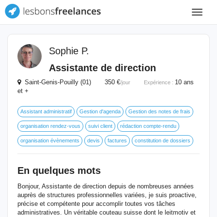
Toggle
navigat
Sophie P.
Assistante de direction
Saint-Genis-Pouilly (01) 350 €
10 ans
/jour
Expérience :
et +
Assistant administratif
Gestion d'agenda
Gestion des notes de frais
organisation rendez-vous
suivi client
rédaction compte-rendu
organisation évènements
devis
factures
constitution de dossiers
En quelques mots
Bonjour, Assistante de direction depuis de nombreuses années
auprès de structures professionnelles variées, je suis proactive,
précise et compétente pour accomplir toutes vos tâches
administratives. Un véritable couteau suisse dont le leitmotiv et