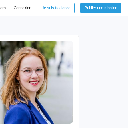
ions
Connexion
Je suis freelance
Publier une mission