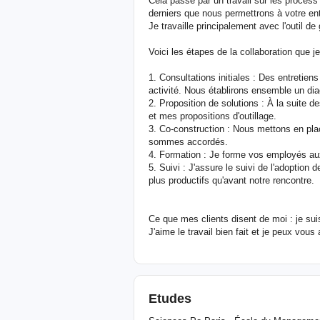
Cela passe par un travail sur les process 
derniers que nous permettrons à votre en
Je travaille principalement avec l'outil de
Voici les étapes de la collaboration que j
1. Consultations initiales : Des entretien
activité. Nous établirons ensemble un dia
2. Proposition de solutions : À la suite d
et mes propositions d'outillage.
3. Co-construction : Nous mettons en pla
sommes accordés.
4. Formation : Je forme vos employés a
5. Suivi : J'assure le suivi de l'adoption
plus productifs qu'avant notre rencontre.
Ce que mes clients disent de moi : je suis
J'aime le travail bien fait et je peux vou
Etudes