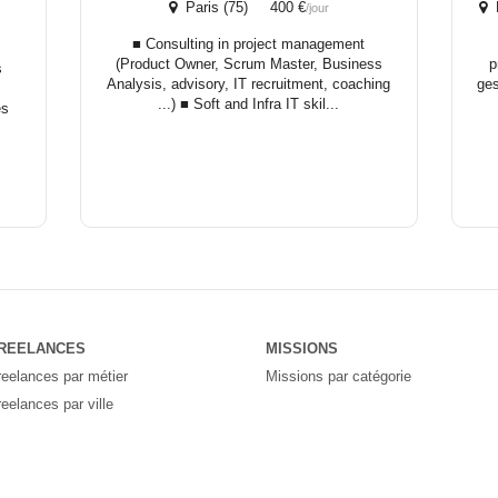
Paris (75) 400 €
M
/jour
r
■ Consulting in project management
(Product Owner, Scrum Master, Business
p
s
Analysis, advisory, IT recruitment, coaching
ges
...) ■ Soft and Infra IT skil...
es
REELANCES
MISSIONS
reelances par métier
Missions par catégorie
reelances par ville