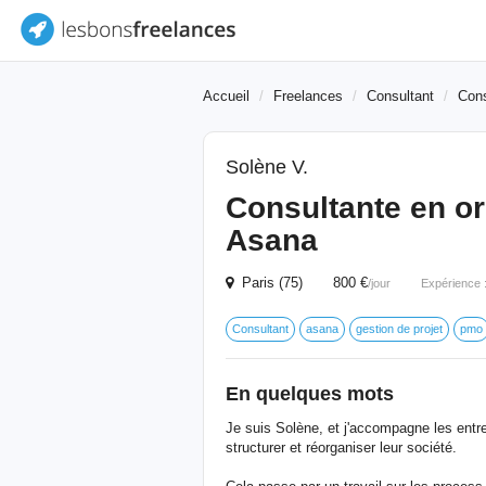
Accueil
Freelances
Consultant
Cons
Solène V.
Consultante en or
Asana
Paris (75) 800 €
/jour
Expérience 
Consultant
asana
gestion de projet
pmo
En quelques mots
Je suis Solène, et j'accompagne les entr
structurer et réorganiser leur société.