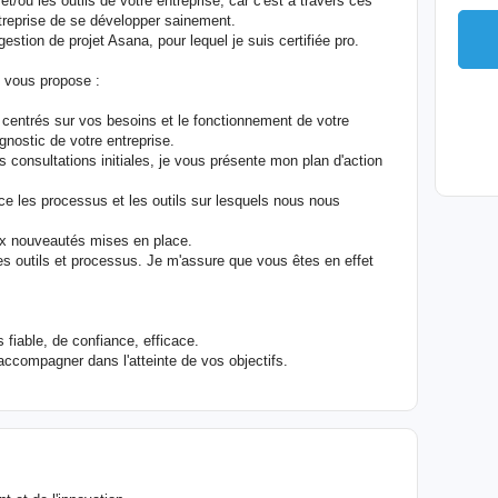
et/ou les outils de votre entreprise, car c'est à travers ces
treprise de se développer sainement.
 gestion de projet Asana, pour lequel je suis certifiée pro.
e vous propose :
s centrés sur vos besoins et le fonctionnement de votre
gnostic de votre entreprise.
es consultations initiales, je vous présente mon plan d'action
ce les processus et les outils sur lesquels nous nous
ux nouveautés mises en place.
 des outils et processus. Je m'assure que vous êtes en effet
 fiable, de confiance, efficace.
s accompagner dans l'atteinte de vos objectifs.