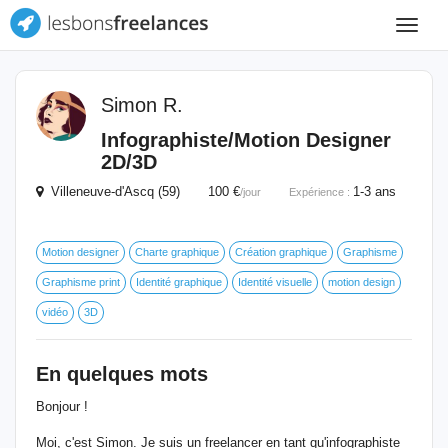
Toggle
navigat
Simon R.
Infographiste/Motion Designer
2D/3D
Villeneuve-d'Ascq (59) 100 €
1-3 ans
/jour
Expérience :
Motion designer
Charte graphique
Création graphique
Graphisme
Graphisme print
Identité graphique
Identité visuelle
motion design
vidéo
3D
En quelques mots
Bonjour !
Moi, c'est Simon. Je suis un freelancer en tant qu'infographiste