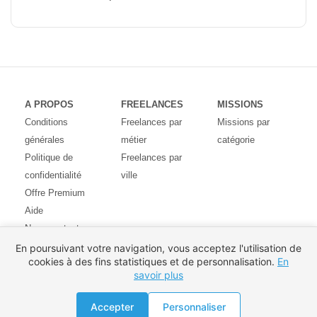
A PROPOS
FREELANCES
MISSIONS
Conditions
Freelances par
Missions par
générales
métier
catégorie
Politique de
Freelances par
confidentialité
ville
Offre Premium
Aide
Nous contacter
Avis des
En poursuivant votre navigation, vous acceptez l'utilisation de
cookies à des fins statistiques et de personnalisation.
En
utilisateurs
savoir plus
Partenaires
Pays
Proposer une mission
Accepter
Personnaliser