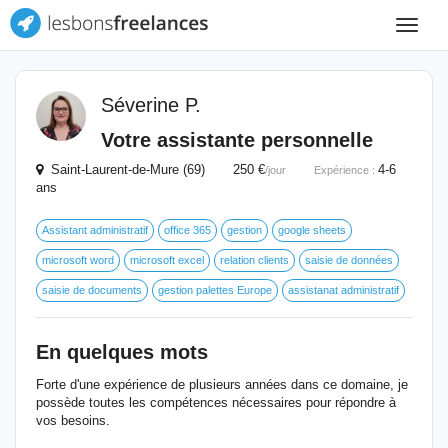
Toggle
navigat
Séverine P.
Votre assistante personnelle
Saint-Laurent-de-Mure (69) 250 €
4-6
/jour
Expérience :
ans
Assistant administratif
office 365
gestion
google sheets
microsoft word
microsoft excel
relation clients
saisie de données
saisie de documents
gestion palettes Europe
assistanat administratif
En quelques mots
Forte d'une expérience de plusieurs années dans ce domaine, je
possède toutes les compétences nécessaires pour répondre à
vos besoins.