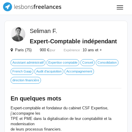
Toggle
navigat
Seliman F.
Expert-Comptable indépendant
Paris (75) 900 €
10 ans et +
/jour
Expérience :
Assistant administratif
Expertise comptable
Conseil
Consolidation
French Gaap
Audit d'acquisition
Accompagnement
direction financière
En quelques mots
Expert-comptable et fondateur du cabinet CSF Expertise,
j’accompagne les
TPE et PME dans la digitalisation de leur comptabilité et la
modernisation
de leurs processus financiers.