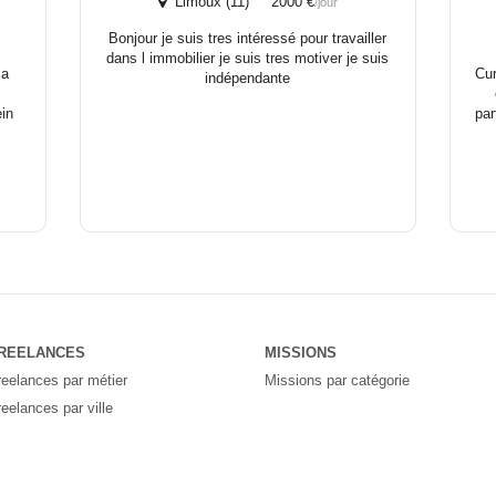
Limoux (11) 2000 €
/jour
Bonjour je suis tres intéressé pour travailler
dans l immobilier je suis tres motiver je suis
ma
Cur
indépendante
ein
par
REELANCES
MISSIONS
reelances par métier
Missions par catégorie
reelances par ville