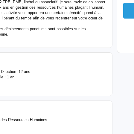
TPE, PME, libéral ou associatif, je serai ravie de collaborer
x ans en gestion des ressources humaines plaçant l’humain,
e l’activité vous apportera une certaine sérénité quand à la
us libérant du temps afin de vous recentrer sur votre cœur de
 des déplacements ponctuels sont possibles sur les
onne.
irection :12 ans
le : 1 an
on des Ressources Humaines