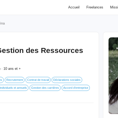
Accueil
Freelances
Miss
ina
Gestion des Ressources
10 ans et +
e :
es
Recrutement
Contrat de travail
Déclarations sociales
individuels et annuels
Gestion des carrières
Accord d'entreprise