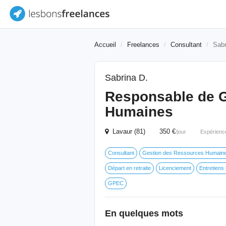
Accueil
Freelances
Consultant
Sabr
Sabrina D.
Responsable de 
Humaines
Lavaur (81) 350 €
/jour
Expérienc
Consultant
Gestion des Ressources Humain
Départ en retraite
Licenciement
Entretiens 
GPEC
En quelques mots