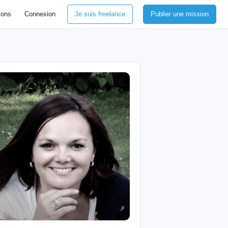
ions
Connexion
Je suis freelance
Publier une mission