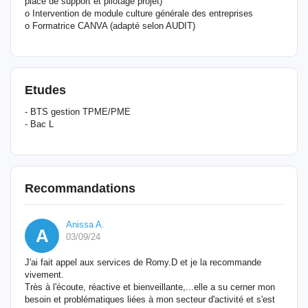
place de support et pilotage projet)
o Intervention de module culture générale des entreprises
o Formatrice CANVA (adapté selon AUDIT)
Etudes
- BTS gestion TPME/PME
- Bac L
Recommandations
Anissa A.
A
03/09/24
J'ai fait appel aux services de Romy.D et je la recommande
vivement.
Très à l'écoute, réactive et bienveillante,...elle a su cerner mon
besoin et problématiques liées à mon secteur d'activité et s'est