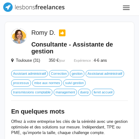
Toggle
navigat
Romy D.
Consultante - Assistante de
gestion
Toulouse (31) 350 €
4-6 ans
/jour
Expérience :
Assistant administratif
Correction
gestion
Assistanat administratif
processus
mise aux normes
suivi gestion
transmissions comptable
management
duerp
livret accueil
En quelques mots
Offrez à votre entreprise les clés de la sérénité avec une gestion
optimisée et des solutions sur mesure. Indépendant, TPE ou
PME, qu’importe la taille, chaque challenge compte.