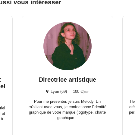
ussi vous intéresser
t
Directrice artistique
el
Lyon (69) 100 €
/jour
Pour me présenter, je suis Mélody. En
He
m'alliant avec vous, je confectionne l'identité
cré
iel
graphique de votre marque (logotype, charte
per
l et
graphique...
 à