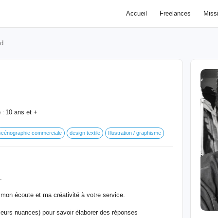
Accueil
Freelances
Miss
d
10 ans et +
e :
scénographie commerciale
design textile
Illustration / graphisme
.
mon écoute et ma créativité à votre service.
eurs nuances) pour savoir élaborer des réponses