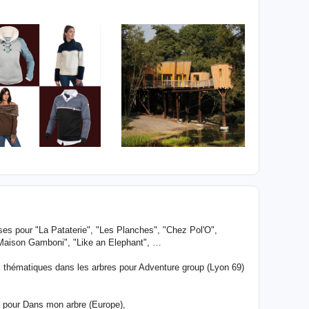
es pour "La Pataterie", "Les Planches", "Chez Pol'O",
"Maison Gamboni", "Like an Elephant", …
 thématiques dans les arbres pour Adventure group (Lyon 69)
s pour Dans mon arbre (Europe),