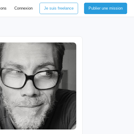
ions
Connexion
Je suis freelance
Publier une mission