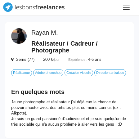
Toggle
navigat
Rayan M.
Réalisateur / Cadreur /
Photographe
Serris (77) 200 €
4-6 ans
/jour
Expérience :
Réalisateur
Adobe photoshop
Création visuelle
Direction artistique
En quelques mots
Jeune photographe et réalisateur j'ai déjà eux la chance de
pouvoir shooter avec des artistes plus ou moins connus (ex :
Alkpote).
Je suis un grand passionné d'audiovisuel et je suis quelqu'un de
très sociable qui n'a aucun problème à aller vers les gens ! :D