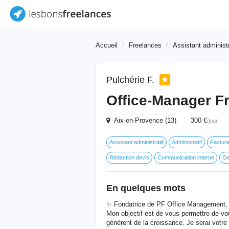
Accueil
Freelances
Assistant administr
Pulchérie F.
Office-Manager F
Aix-en-Provence (13) 300 €
/jour
Assistant administratif
Administratif
Factura
Rédaction devis
Communication interne
Ge
En quelques mots
✨ Fondatrice de PF Office Management, 
Mon objectif est de vous permettre de vou
génèrent de la croissance. Je serai votre 