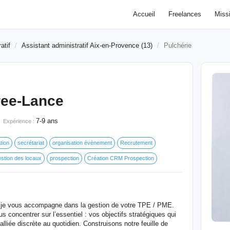
Accueil
Freelances
Miss
atif
Assistant administratif Aix-en-Provence (13)
Pulchérie
ree-Lance
7-9 ans
Expérience :
tion
secrétariat
organisation évènement
Recrutement
stion des locaux
prospection
Création CRM Prospection
je vous accompagne dans la gestion de votre TPE / PME.
s concentrer sur l’essentiel : vos objectifs stratégiques qui
alliée discrète au quotidien. Construisons notre feuille de