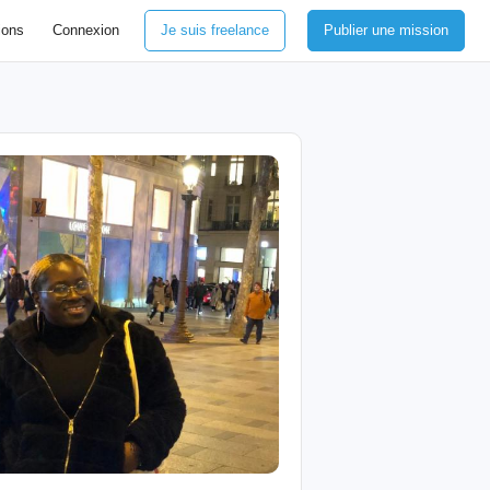
ions
Connexion
Je suis freelance
Publier une mission