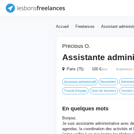
Accueil
Freelances
Assistant administr
Precious O.
Assistante adminis
Paris (75) 100 €
/jour
Expérience 
Assistant administratif
Newsletter
Administr
Travail d'equipe
Suivi de dossiers
Gestion
En quelques mots
Bonjour,
Je suis assistante administrative avec de
agendas, la coordination des activités et 