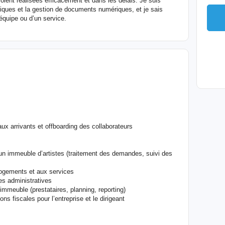
soient réalisées efficacement et dans les délais. Je suis
tiques et la gestion de documents numériques, et je sais
quipe ou d’un service.
ux arrivants et offboarding des collaborateurs
’un immeuble d’artistes (traitement des demandes, suivi des
 logements et aux services
es administratives
’immeuble (prestataires, planning, reporting)
ons fiscales pour l’entreprise et le dirigeant