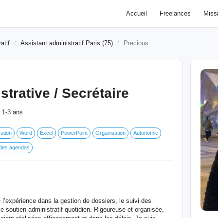
Accueil
Freelances
Miss
atif
Assistant administratif Paris (75)
Precious
trative / Secrétaire
1-3 ans
:
ation
Word
Excel
PowerPoint
Organisation
Autonomie
 des agendas
 l’expérience dans la gestion de dossiers, le suivi des
le soutien administratif quotidien. Rigoureuse et organisée,