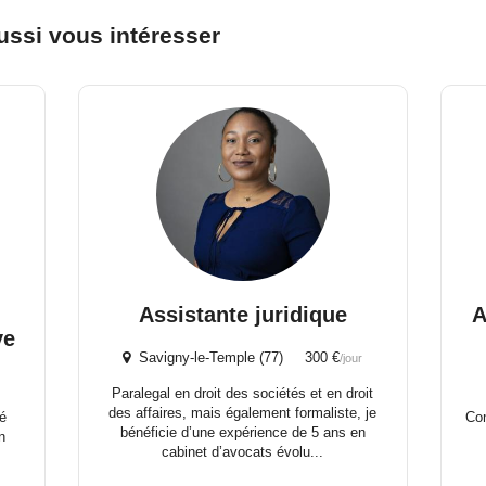
ussi vous intéresser
Assistante juridique
A
ve
Savigny-le-Temple (77) 300 €
/jour
Paralegal en droit des sociétés et en droit
des affaires, mais également formaliste, je
é
Com
bénéficie d’une expérience de 5 ans en
n
cabinet d’avocats évolu...