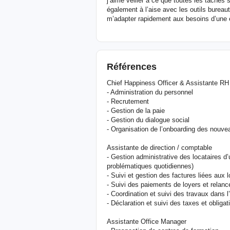
j’aime veiller à ce que toutes les tâches 
également à l’aise avec les outils bureau
m’adapter rapidement aux besoins d’une é
Références
Chief Happiness Officer & Assistante RH
- Administration du personnel
- Recrutement
- Gestion de la paie
- Gestion du dialogue social
- Organisation de l’onboarding des nouvea
Assistante de direction / comptable
- Gestion administrative des locataires d
problématiques quotidiennes)
- Suivi et gestion des factures liées aux
- Suivi des paiements de loyers et relanc
- Coordination et suivi des travaux dans l
- Déclaration et suivi des taxes et obligati
Assistante Office Manager