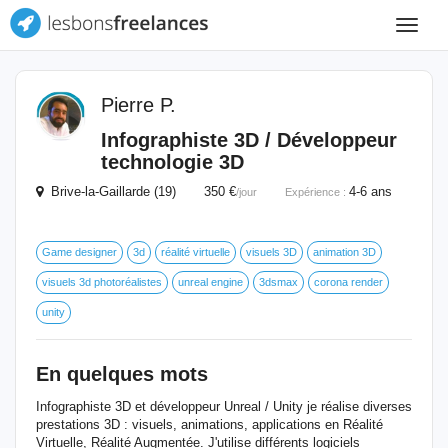
Toggle
navigat
Pierre P.
Infographiste 3D / Développeur
technologie 3D
Brive-la-Gaillarde (19) 350 €
4-6 ans
/jour
Expérience :
Game designer
3d
réalité virtuelle
visuels 3D
animation 3D
visuels 3d photoréalistes
unreal engine
3dsmax
corona render
unity
En quelques mots
Infographiste 3D et développeur Unreal / Unity je réalise diverses
prestations 3D : visuels, animations, applications en Réalité
Virtuelle, Réalité Augmentée. J'utilise différents logiciels