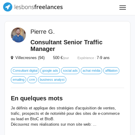
Toggle
navigat
Pierre G.
Consultant Senior Traffic
Manager
Villecresnes (94) 500 €
7-9 ans
/jour
Expérience :
Consultant digital
google ads
social ads
achat média
affiliation
emailing
crm
business analyst
En quelques mots
Je définis et applique des stratégies d'acquisition de ventes,
trafic, prospects et de notoriété pour des sites de e-commerce
ou lead en BtoC et BtoB.
Découvrez mes réalisations sur mon site web: ...