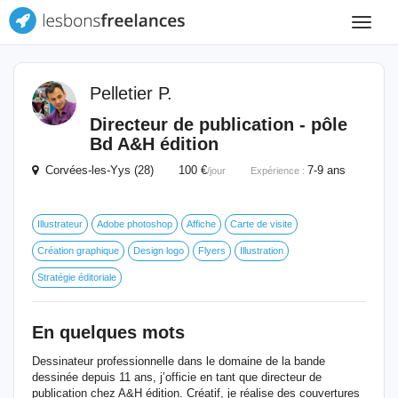
Toggle
navigat
Pelletier P.
Directeur de publication - pôle
Bd A&H édition
Corvées-les-Yys (28) 100 €
7-9 ans
/jour
Expérience :
Illustrateur
Adobe photoshop
Affiche
Carte de visite
Création graphique
Design logo
Flyers
Illustration
Stratégie éditoriale
En quelques mots
Dessinateur professionnelle dans le domaine de la bande
dessinée depuis 11 ans, j’officie en tant que directeur de
publication chez A&H édition. Créatif, je réalise des couvertures