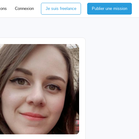
ions
Connexion
Je suis freelance
Publier une mission