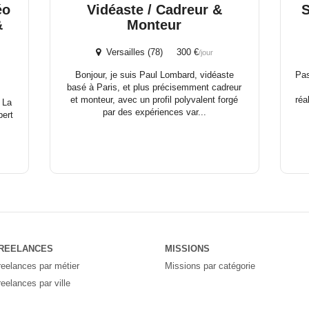
éo
Vidéaste / Cadreur &
S
&
Monteur
Versailles (78) 300 €
/jour
Bonjour, je suis Paul Lombard, vidéaste
Pas
basé à Paris, et plus précisemment cadreur
et monteur, avec un profil polyvalent forgé
réa
 La
par des expériences var...
pert
REELANCES
MISSIONS
reelances par métier
Missions par catégorie
reelances par ville