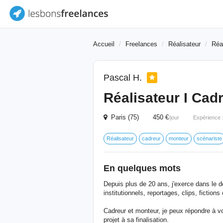
Accueil
Freelances
Réalisateur
Réal
Pascal H.
Réalisateur I Cad
Paris (75) 450 €
/jour
Expérience 
Réalisateur
cadreur
monteur
scénariste
En quelques mots
Depuis plus de 20 ans, j'exerce dans le do
institutionnels, reportages, clips, fictions
Cadreur et monteur, je peux répondre à v
projet à sa finalisation.