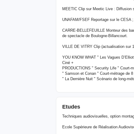
MEETIC Clip sur Meetic Live : Diffusion s
UNAFAM/FSEF Reportage sur le CESA ; st
CARRE-BELLEFEUILLE Monteur des bandes
de spectacle de Boulogne-Billancourt.
VILLE DE VITRY Clip (actualisation sur 1
YOU KNOW WHAT " Les Vagues D’Elliott 
Ciné +
PRODUCTIONS " Security Life " Court-mé
" Samson et Conan " Court-métrage de 
" La Dernière Nuit " Scénario de long-métr
Etudes
Techniques audiovisuelles, option montag
Ecole Supérieure de Réalisation Audiovisue