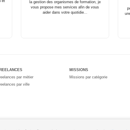
n et
la gestion des organismes de formation, je
vous propose mes services afin de vous
p
aider dans votre quotidie...
un
REELANCES
MISSIONS
reelances par métier
Missions par catégorie
reelances par ville