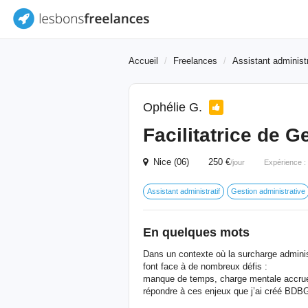
Accueil
Freelances
Assistant administr
Ophélie G.
Facilitatrice de G
Nice (06) 250 €
/jour
Expérience :
Assistant administratif
Gestion administrative
En quelques mots
Dans un contexte où la surcharge administ
font face à de nombreux défis :
manque de temps, charge mentale accrue 
répondre à ces enjeux que j’ai créé BDB