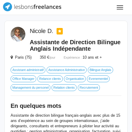
Toggle
navigat
Nicole D.
Assistante de Direction Bilingue
Anglais Indépendante
Paris (75) 350 €
10 ans et +
/jour
Expérience :
Assistant administratif
Assistance Administrative
Bilingue Anglais
Office Manager
Relance clients
Organisation
Evenementiel
Management du personel
Relation clients
Recrutement
En quelques mots
Assistante de direction bilingue français-anglais avec plus de 15
ans d’expérience au sein de groupes internationaux, j’aide
dirigeants, consultants et entrepreneurs à piloter leur activité au
quotidien : gestion administrative, organisation, facturation, suivi