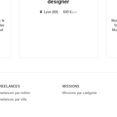
designer
Lyon (69) 600 €
/jour
 le
Mus
les
f
 et
Mus
REELANCES
MISSIONS
reelances par métier
Missions par catégorie
reelances par ville