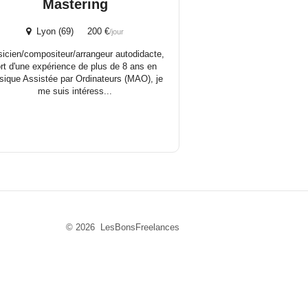
Mastering
Lyon (69) 200 €
/jour
icien/compositeur/arrangeur autodidacte,
ort d'une expérience de plus de 8 ans en
ique Assistée par Ordinateurs (MAO), je
me suis intéress...
© 2026 LesBonsFreelances