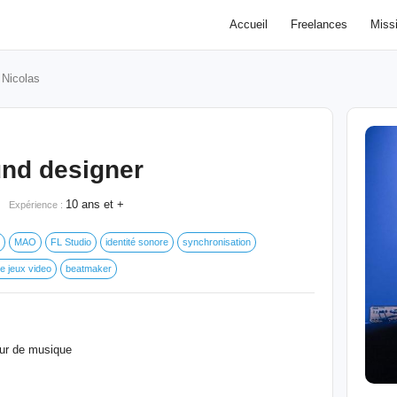
Accueil
Freelances
Miss
Nicolas
nd designer
10 ans et +
Expérience :
MAO
FL Studio
identité sonore
synchronisation
e jeux video
beatmaker
eur de musique