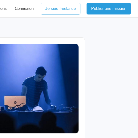
ions
Connexion
Je suis freelance
Publier une mission