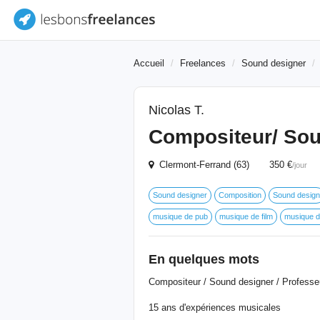
Accueil
Freelances
Sound designer
Nicolas T.
Compositeur/ Sou
Clermont-Ferrand (63) 350 €
/jour
Sound designer
Composition
Sound design
musique de pub
musique de film
musique d
En quelques mots
Compositeur / Sound designer / Profess
15 ans d'expériences musicales