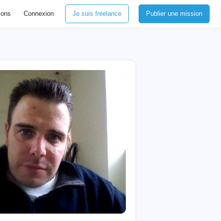
ions
Connexion
Je suis freelance
Publier une mission