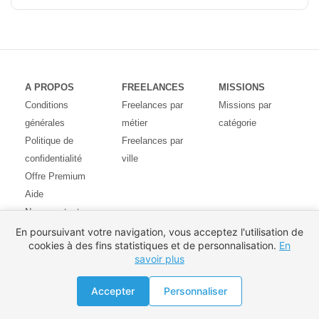
A PROPOS
FREELANCES
MISSIONS
Conditions
Freelances par
Missions par
générales
métier
catégorie
Politique de
Freelances par
confidentialité
ville
Offre Premium
Aide
Nous contacter
Avis des
En poursuivant votre navigation, vous acceptez l'utilisation de
cookies à des fins statistiques et de personnalisation.
En
utilisateurs
savoir plus
Partenaires
Pays
Proposer une mission
Accepter
Personnaliser