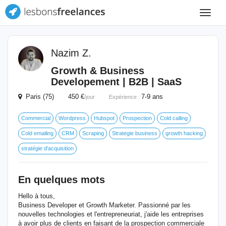
Toggle
navigat
Nazim Z.
Growth & Business
Developement | B2B | SaaS
Paris (75) 450 €
7-9 ans
/jour
Expérience :
Commercial
Wordpress
Hubspot
Prospection
Cold calling
Cold emailing
CRM
Scraping
Strategie business
growth hacking
stratégie d'acquisition
En quelques mots
Hello à tous,
Business Developer et Growth Marketer. Passionné par les
nouvelles technologies et l'entrepreneuriat, j'aide les entreprises
à avoir plus de clients en faisant de la prospection commerciale