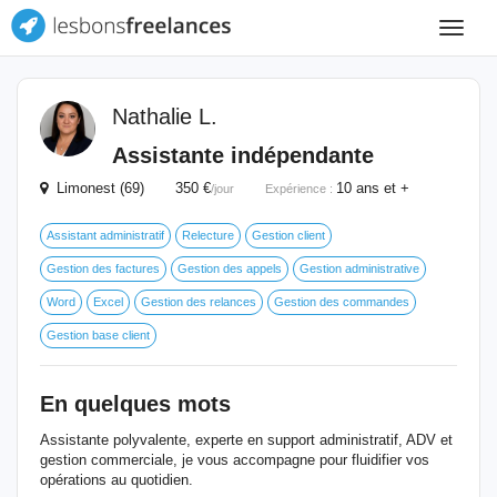
Toggle
navigat
Nathalie L.
Assistante indépendante
Limonest (69) 350 €
10 ans et +
/jour
Expérience :
Assistant administratif
Relecture
Gestion client
Gestion des factures
Gestion des appels
Gestion administrative
Word
Excel
Gestion des relances
Gestion des commandes
Gestion base client
En quelques mots
Assistante polyvalente, experte en support administratif, ADV et
gestion commerciale, je vous accompagne pour fluidifier vos
opérations au quotidien.