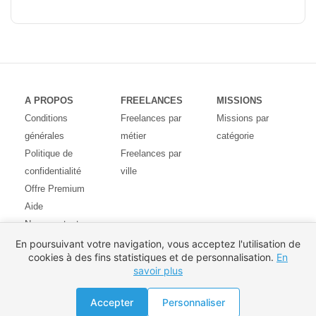
A PROPOS
FREELANCES
MISSIONS
Conditions
Freelances par
Missions par
générales
métier
catégorie
Politique de
Freelances par
confidentialité
ville
Offre Premium
Aide
Nous contacter
Avis des
En poursuivant votre navigation, vous acceptez l'utilisation de
cookies à des fins statistiques et de personnalisation.
En
utilisateurs
savoir plus
Partenaires
Pays
Proposer une mission
Accepter
Personnaliser