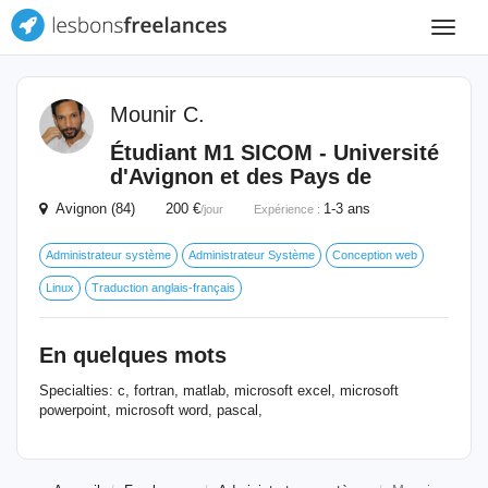
Toggle
navigat
Mounir C.
Étudiant M1 SICOM - Université
d'Avignon et des Pays de
Avignon (84) 200 €
1-3 ans
/jour
Expérience :
Administrateur système
Administrateur Système
Conception web
Linux
Traduction anglais-français
En quelques mots
Specialties: c, fortran, matlab, microsoft excel, microsoft
powerpoint, microsoft word, pascal,