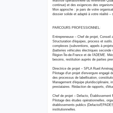
Maîtrise opérationnelle du référentiel Qua
continue) et des exigences des organisme
Mon approche : je pars de votre organisat
dossier solide et adapté à votre réalité – 
PARCOURS PROFESSIONNEL:
Entrepreneuse – Chef de projet, Conseil 
Structuration d'équipes, process et outi
complexes (subventions, appels à projets
(batteries véhicules électriques seconde
Région Île-de-France et de l'ADEME. Média
besoins, restitution auprès de parties pre
Directrice de projet – SPLA Rueil Aména
Pilotage d'un projet d'envergure engagé da
des processus de labellisation, constitut
Management d'équipe pluridisciplinaire, in
prestataires. Rédaction de rapports, d'ét
Chef de projet – Defacto, Établissement 
Pilotage des études opérationnelles, orga
établissements publics (Defacto/EPADESA
institutionnelles.