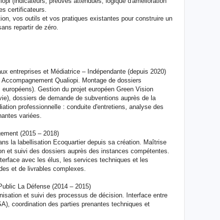
liopi (indicateurs, preuves attendues, logique d'amélioration
s certificateurs.
ion, vos outils et vos pratiques existantes pour construire un
sans repartir de zéro.
aux entreprises et Médiatrice – Indépendante (depuis 2020)
ls. Accompagnement Qualiopi. Montage de dossiers
 européens). Gestion du projet européen Green Vision
 vie), dossiers de demande de subventions auprès de la
tion professionnelle : conduite d'entretiens, analyse des
nantes variées.
gement (2015 – 2018)
ns la labellisation Ecoquartier depuis sa création. Maîtrise
ion et suivi des dossiers auprès des instances compétentes.
terface avec les élus, les services techniques et les
udes et de livrables complexes.
Public La Défense (2014 – 2015)
nisation et suivi des processus de décision. Interface entre
), coordination des parties prenantes techniques et