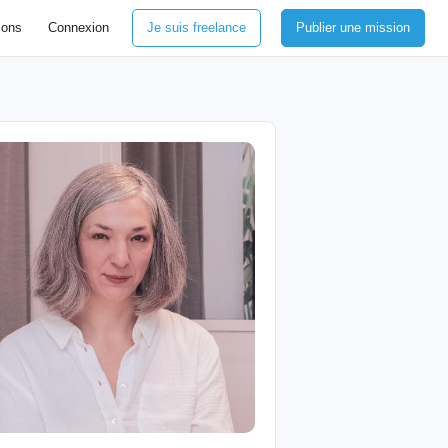
ions
Connexion
Je suis freelance
Publier une mission