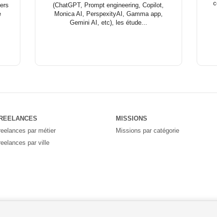
c
iers
(ChatGPT, Prompt engineering, Copilot,
e
Monica AI, PerspexityAI, Gamma app,
Gemini AI, etc), les étude...
REELANCES
MISSIONS
reelances par métier
Missions par catégorie
reelances par ville