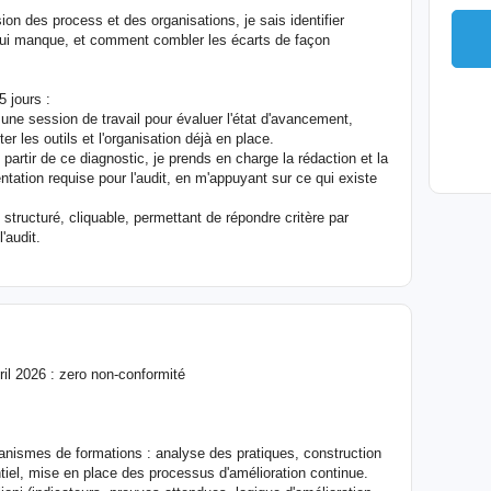
on des process et des organisations, je sais identifier
 qui manque, et comment combler les écarts de façon
5 jours :
une session de travail pour évaluer l'état d'avancement,
er les outils et l'organisation déjà en place.
artir de ce diagnostic, je prends en charge la rédaction et la
entation requise pour l'audit, en m'appuyant sur ce qui existe
structuré, cliquable, permettant de répondre critère par
'audit.
l 2026 : zero non-conformité
anismes de formations : analyse des pratiques, construction
ntiel, mise en place des processus d'amélioration continue.