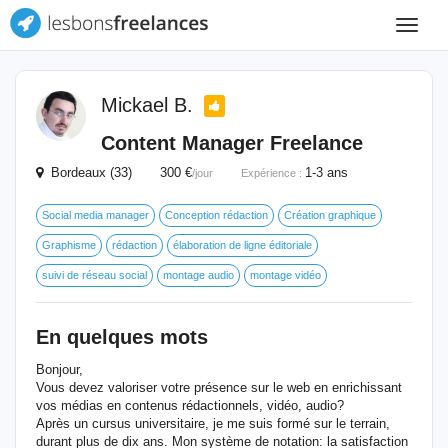
Toggle
navigat
Mickael B.
Content Manager Freelance
Bordeaux (33) 300 €
1-3 ans
/jour
Expérience :
Social media manager
Conception rédaction
Création graphique
Graphisme
rédaction
élaboration de ligne éditoriale
suivi de réseau social
montage audio
montage vidéo
En quelques mots
Bonjour,
Vous devez valoriser votre présence sur le web en enrichissant
vos médias en contenus rédactionnels, vidéo, audio?
Après un cursus universitaire, je me suis formé sur le terrain,
durant plus de dix ans. Mon système de notation: la satisfaction