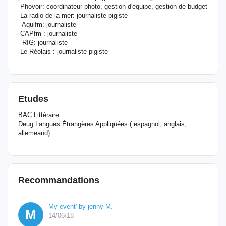
-Phovoir: coordinateur photo, gestion d'équipe, gestion de budget
-La radio de la mer: journaliste pigiste
- Aquifm: journaliste
-CAPfm : journaliste
- RIG: journaliste
-Le Réolais : journaliste pigiste
Etudes
BAC Littéraire
Deug Langues Étrangères Appliquées ( espagnol, anglais,
allemeand)
Recommandations
My event' by jenny M.
M
14/06/18