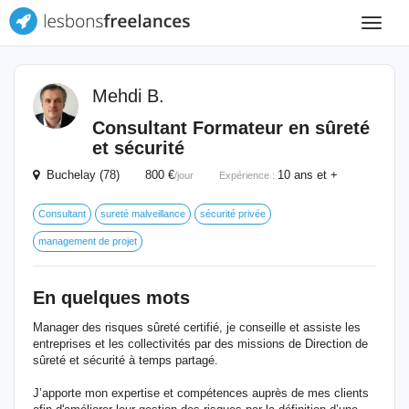
Toggle
navigat
Mehdi B.
Consultant Formateur en sûreté
et sécurité
Buchelay (78) 800 €
10 ans et +
/jour
Expérience :
Consultant
sureté malveillance
sécurité privée
management de projet
En quelques mots
Manager des risques sûreté certifié, je conseille et assiste les
entreprises et les collectivités par des missions de Direction de
sûreté et sécurité à temps partagé.
J’apporte mon expertise et compétences auprès de mes clients