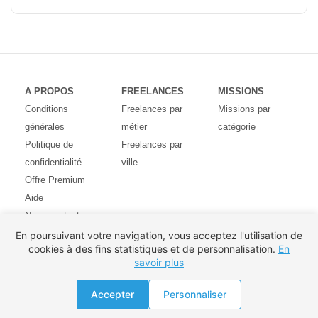
A PROPOS
FREELANCES
MISSIONS
Conditions
Freelances par
Missions par
générales
métier
catégorie
Politique de
Freelances par
confidentialité
ville
Offre Premium
Aide
Nous contacter
Avis des
En poursuivant votre navigation, vous acceptez l'utilisation de
cookies à des fins statistiques et de personnalisation.
En
utilisateurs
savoir plus
Partenaires
Pays
Proposer une mission
Accepter
Personnaliser