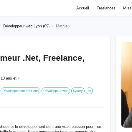
Accueil
Freelances
Miss
Développeur web Lyon (69)
Mathieu
meur .Net, Freelance,
10 ans et +
:
Développement front-end
Développeur web
jQuery
c#
atique et le développement sont une vraie passion pour moi.
taille humaines, j'aime comprendre tous les aspects d'un