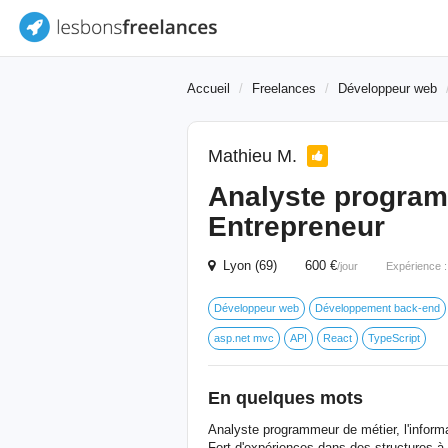
Accueil
Freelances
Développeur web
Mathieu M.
Analyste program
Entrepreneur
Lyon (69) 600 €
/jour
Expérience 
Développeur web
Développement back-end
asp.net mvc
API
React
TypeScript
En quelques mots
Analyste programmeur de métier, l'inform
Fort d'expériences dans des structures à 