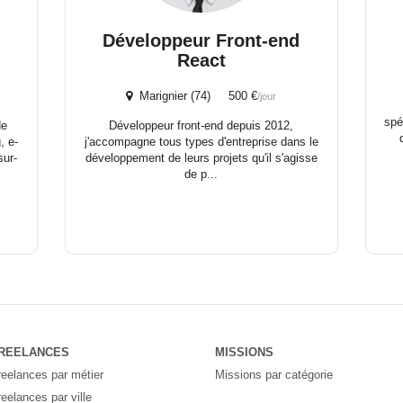
Développeur Front-end
React
Marignier (74) 500 €
/jour
spé
de
Développeur front-end depuis 2012,
, e-
j'accompagne tous types d'entreprise dans le
sur-
développement de leurs projets qu'il s'agisse
de p...
REELANCES
MISSIONS
reelances par métier
Missions par catégorie
reelances par ville