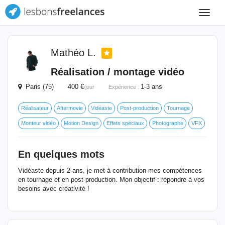
Toggle
navigat
Mathéo L.
Réalisation / montage vidéo
Paris (75) 400 €
1-3 ans
/jour
Expérience :
Réalisateur
Aftermovie
Vidéaste
Post-production
Tournage
Monteur vidéo
Motion Design
Effets spéciaux
Photographe
VFX
En quelques mots
Vidéaste depuis 2 ans, je met à contribution mes compétences
en tournage et en post-production. Mon objectif : répondre à vos
besoins avec créativité !